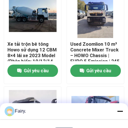
Tham quan nhà máy
Kiểm soát chất lượng
Xe tải trộn bê tông
Used Zoomlion 10 m³
Howo sử dụng 12 CBM
Concrete Mixer Truck
Liên hệ chúng tôi
8×4 lái xe 2023 Model
– HOWO Chassis |
(Phân biến: 10/12/14
EURO 5 Emission | 245
CBM)
kW Engine
Gửi yêu cầu
Gửi yêu cầu
Yêu cầu báo giá
Cần cẩu xe tải đã qua sử dụng
Xe bơm bê tông đã qua sử dụng
Fairy.
Xe trộn bê tông đã qua sử dụng