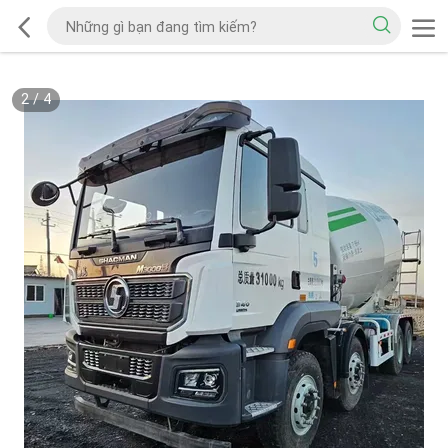
2
/
4