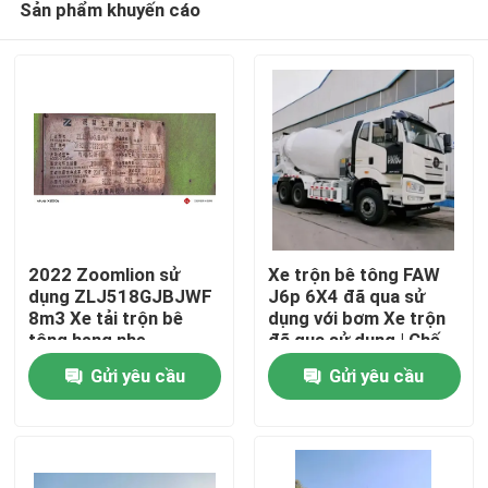
Sản phẩm khuyến cáo
2022 Zoomlion sử
Xe trộn bê tông FAW
dụng ZLJ518GJBJWF
J6p 6X4 đã qua sử
8m3 Xe tải trộn bê
dụng với bơm Xe trộn
tông hạng nhẹ
đã qua sử dụng | Chế
Nhà
độ dẫn động 6×4 | 350
Gửi yêu cầu
Gửi yêu cầu
Mã lực tối đa | Dung
tích 8.6L
Sản phẩm
Về chúng tôi