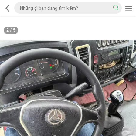
2
/
5