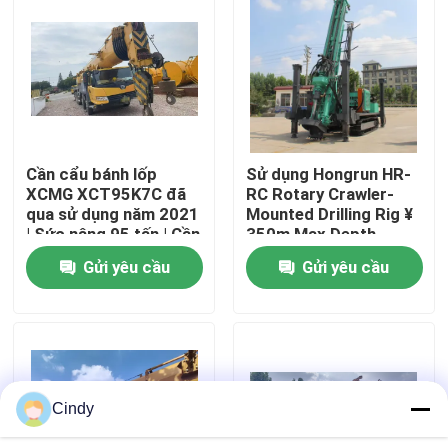
Tham quan nhà máy
Kiểm soát chất lượng
Cần cẩu bánh lốp
Sử dụng Hongrun HR-
Liên hệ chúng tôi
XCMG XCT95K7C đã
RC Rotary Crawler-
qua sử dụng năm 2021
Mounted Drilling Rig ¥
| Sức nâng 95 tấn | Cần
350m Max Depth,
Yêu cầu báo giá
chính 72M
Diesel-Powered Water
Gửi yêu cầu
Gửi yêu cầu
Well Drilling
Cần cẩu xe tải đã qua sử dụng
Xe bơm bê tông đã qua sử dụng
Cindy
Xe trộn bê tông đã qua sử dụng