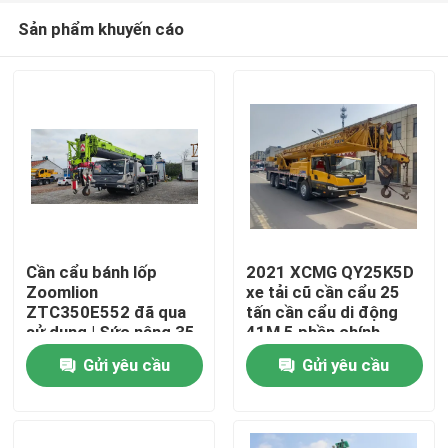
Sản phẩm khuyến cáo
Cần cẩu bánh lốp
2021 XCMG QY25K5D
Zoomlion
xe tải cũ cần cẩu 25
ZTC350E552 đã qua
tấn cần cẩu di động
Nhà
sử dụng | Sức nâng 35
41M 5 phần chính
tấn | Cần chính 44M
Gửi yêu cầu
Gửi yêu cầu
Sản phẩm
Về chúng tôi